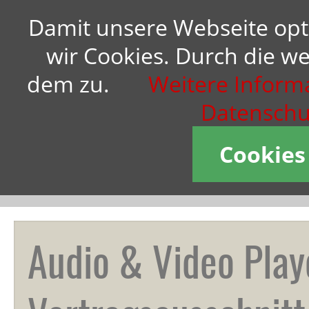
Damit unsere Webseite opt
Übermorgengestalterin Anne
wir Cookies. Durch die w
M. Schüller:
dem zu.
Weitere Informa
Ich stehe für eine
zukunftsfähige
Datenschu
kundenzentrierte
Unternehmensführung.
Cookies
Vorträge
,
Workshops
,
Business-
Coaching
,
Bücher
Audio & Video Play