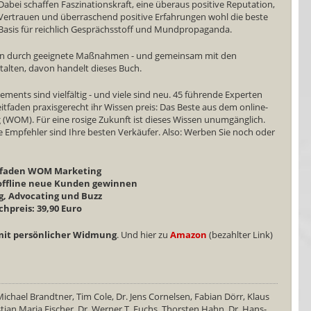
Dabei schaffen Faszinationskraft, eine überaus positive Reputation,
Vertrauen und überraschend positive Erfahrungen wohl die beste
Basis für reichlich Gesprächsstoff und Mundpropaganda.
dern durch geeignete Maßnahmen - und gemeinsam mit den
talten, davon handelt dieses Buch.
s sind vielfältig - und viele sind neu. 45 führende Experten
tfaden praxisgerecht ihr Wissen preis: Das Beste aus dem online-
WOM). Für eine rosige Zukunft ist dieses Wissen unumgänglich.
 Empfehler sind Ihre besten Verkäufer. Also: Werben Sie noch oder
eitfaden WOM Marketing
 offline neue Kunden gewinnen
g, Advocating und Buzz
chpreis: 39,90 Euro
it persönlicher Widmung
. Und hier zu
Amazon
(bezahlter Link)
ichael Brandtner, Tim Cole, Dr. Jens Cornelsen, Fabian Dörr, Klaus
istian Maria Fischer, Dr. Werner T. Fuchs, Thorsten Hahn, Dr. Hans-