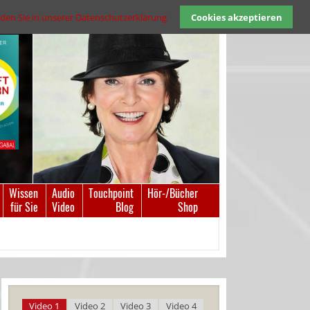
den Sie in unserer Datenschutzerklärung
Cookies akzeptieren
Wissen
Audio
Touchpoint
Hör-/Bücher
für Sie
Video
Blog
Shop
Video 1
Video 2
Video 3
Video 4