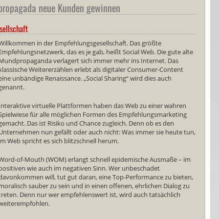
propagada neue Kunden gewinnen
sellschaft
Willkommen in der Empfehlungsgesellschaft. Das größte
Empfehlungsnetzwerk, das es je gab, heißt Social Web. Die gute alte
Mundpropaganda verlagert sich immer mehr ins Internet. Das
klassische Weitererzählen erlebt als digitaler Consumer-Content
eine unbändige Renaissance. „Social Sharing“ wird dies auch
genannt.
Interaktive virtuelle Plattformen haben das Web zu einer wahren
Spielwiese für alle möglichen Formen des Empfehlungsmarketing
gemacht. Das ist Risiko und Chance zugleich. Denn ob es den
Unternehmen nun gefällt oder auch nicht: Was immer sie heute tun,
im Web spricht es sich blitzschnell herum.
Word-of-Mouth (WOM) erlangt schnell epidemische Ausmaße – im
positiven wie auch im negativen Sinn. Wer unbeschadet
davonkommen will, tut gut daran, eine Top-Performance zu bieten,
moralisch sauber zu sein und in einen offenen, ehrlichen Dialog zu
treten. Denn nur wer empfehlenswert ist, wird auch tatsächlich
weiterempfohlen.