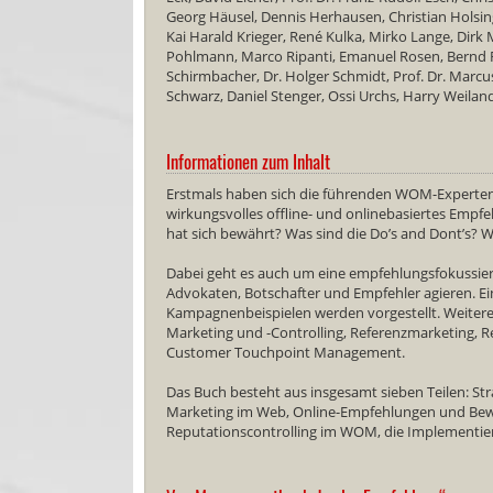
Georg Häusel, Dennis Herhausen, Christian Holsing,
Kai Harald Krieger, René Kulka, Mirko Lange, Dirk
Pohlmann, Marco Ripanti, Emanuel Rosen, Bernd Rö
Schirmbacher, Dr. Holger Schmidt, Prof. Dr. Marcus
Schwarz, Daniel Stenger, Ossi Urchs, Harry Weilan
Informationen zum Inhalt
Erstmals haben sich die führenden WOM-Experten 
wirkungsvolles offline- und onlinebasiertes Empf
hat sich bewährt? Was sind die Do’s and Dont’s?
Dabei geht es auch um eine empfehlungsfokussiert
Advokaten, Botschafter und Empfehler agieren. Ei
Kampagnenbeispielen werden vorgestellt. Weiter
Marketing und -Controlling, Referenzmarketing
Customer Touchpoint Management.
Das Buch besteht aus insgesamt sieben Teilen: S
Marketing im Web, Online-Empfehlungen und Bew
Reputationscontrolling im WOM, die Implementi