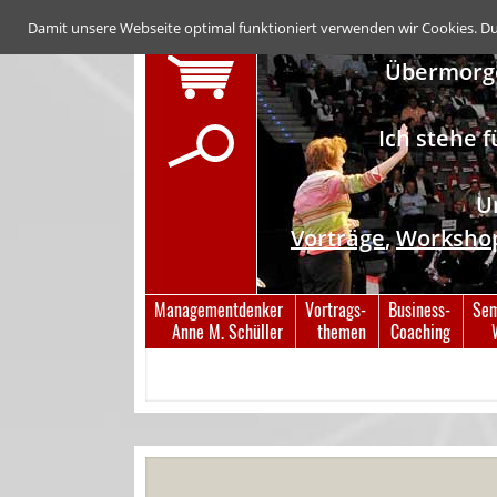
Damit unsere Webseite optimal funktioniert verwenden wir Cookies. D
Übermorge
Ich stehe 
U
Vorträge
,
Worksho
Navigation
Managementdenker
Vortrags-
Business-
Sem
überspringen
Anne M. Schüller
themen
Coaching