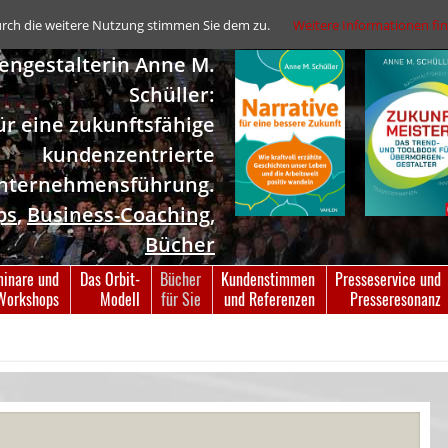
urch die weitere Nutzung stimmen Sie dem zu.
Weitere Informationen fin
ngestalterin Anne M.
Schüller:
für eine zukunftsfähige
kundenzentrierte
nternehmensführung.
ps
,
Business-Coaching
,
Bücher
inare und
Das Orbit-
Bücher
Kundenstimmen
Presseservice und
Workshops
Modell
für Sie
und Referenzen
Presseresonanz