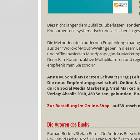
Dies nicht länger dem Zufall zu überlassen, son
Konsumenten - systematisch und zielsicher zu ges
Die Methoden des modernen Empfehlungsmanagement
aus der "Word-of-Mouth-Welt" geben in diesem Lei
und offlinebasierten Mundpropaganda-Marketing (
Denn Fan-Kunden, aktive Multiplikatoren und rege
empfiehlt man Sie schon?
Anne M. Schüller/Torsten Schwarz (Hrsg.) L
Die neue Empfehlungsgesellschaft. Online &
durch Social Media Marketing, Viral Marketin
Verlag: Absolit 2010, 450 Seiten, gebunden, Bu
Zur Bestellung im Online-Shop
-
auf Wunsch m
Die Autoren des Buchs
Roman Becker, Stefan Berns, Dr. Andreas Bersch, M
Eck, David Eicher, Prof. Dr. Franz-Rudolf Esch, Chr