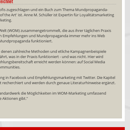
eichnet
rofis zugeschlagen und ein Buch zum Thema Mundpropaganda-
 the Art' ist. Anne M. Schüller ist Expertin für Loyalitätsmarketing
keting.
Welt (WOM) zusammengetrommelt, die aus ihrer täglichen Praxis
l sich Empfehlungen und Mundpropaganda immer mehr ins Web
e Mundpropaganda funktioniert.
 in denen zahlreiche Methoden und etliche Kampagnenbeispiele
ährt, was in der Praxis funktioniert - und was nicht. Hier wird
hlungsbereitschaft erreicht werden können: auf Social Media
Communities.
ting in Facebook und Empfehlungsmarketing mit Twitter. Die Kapitel
gut recherchiert und werden durch genaue Literaturhinweise ergänzt.
tandardwerk die Möglichkeiten im WOM-Marketing umfassend
e Aktionen gibt."