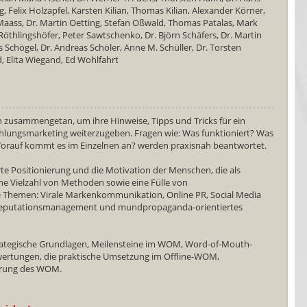
 Felix Holzapfel, Karsten Kilian, Thomas Kilian, Alexander Körner,
 Maass, Dr. Martin Oetting, Stefan Oßwald, Thomas Patalas, Mark
thlingshöfer, Peter Sawtschenko, Dr. Björn Schäfers, Dr. Martin
 Schögel, Dr. Andreas Schöler, Anne M. Schüller, Dr. Torsten
d, Elita Wiegand, Ed Wohlfahrt
zusammengetan, um ihre Hinweise, Tipps und Tricks für ein
ehlungsmarketing weiterzugeben. Fragen wie: Was funktioniert? Was
 Worauf kommt es im Einzelnen an? werden praxisnah beantwortet.
e Positionierung und die Motivation der Menschen, die als
ne Vielzahl von Methoden sowie eine Fülle von
e Themen: Virale Markenkommunikation, Online PR, Social Media
, Reputationsmanagement und mundpropaganda-orientiertes
trategische Grundlagen, Meilensteine im WOM, Word-of-Mouth-
ertungen, die praktische Umsetzung im Offline-WOM,
erung des WOM.