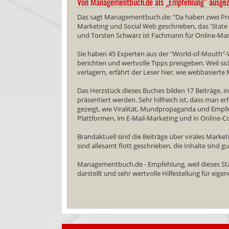
Von Managementbuch.de als „Empfehlung“ ausgez
Das sagt Managementbuch.de: "Da haben zwei P
Marketing und Social Web geschrieben, das 'State of
und Torsten Schwarz ist Fachmann für Online-Mar
Sie haben 45 Experten aus der "World-of-Mouth"-
berichten und wertvolle Tipps preisgeben. Wei
verlagern, erfährt der Leser hier, wie webbasiert
Das Herzstück dieses Buches bilden 17 Beiträge,
präsentiert werden. Sehr hilfreich ist, dass man erf
gezeigt, wie Viralität, Mundpropaganda und Empfe
Plattformen, im E-Mail-Marketing und in Online-
Brandaktuell sind die Beiträge über virales Marke
sind allesamt flott geschrieben, die Inhalte sind 
Managementbuch.de - Empfehlung, weil dieses S
darstellt und sehr wertvolle Hilfestellung für eigen