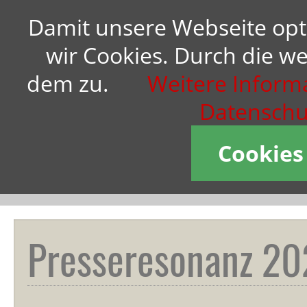
Damit unsere Webseite opt
Übermorgengestalterin Anne
wir Cookies. Durch die w
M. Schüller:
dem zu.
Weitere Informa
Ich stehe für eine
zukunftsfähige
Datenschu
kundenzentrierte
Unternehmensführung.
Cookies
Vorträge
,
Workshops
,
Business-
Coaching
,
Bücher
Presseresonanz 2