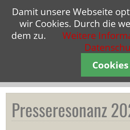
Damit unsere Webseite opt
Übermorgengestalterin Anne
wir Cookies. Durch die w
M. Schüller:
dem zu.
Weitere Informa
Ich stehe für eine
zukunftsfähige
Datenschu
kundenzentrierte
Unternehmensführung.
Cookies
Vorträge
,
Workshops
,
Business-
Coaching
,
Bücher
Presseresonanz 20